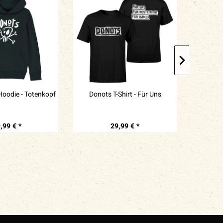
Hoodie - Totenkopf
Donots T-Shirt - Für Uns
Donots 
,99 € *
29,99 € *