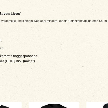
Saves Lives"
er Vorderseite und kleinem Weblabel mit dem Donots "Totenkopf" am unteren Saum.
rt
Fit
kämmte ringgesponnene
le (GOTS, Bio-Qualität)